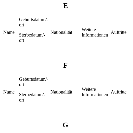
E
Geburtsdatum/-
ort
Weitere
Name
Nationalität
Auftritte
Sterbedatum/-
Informationen
ort
F
Geburtsdatum/-
ort
Weitere
Name
Nationalität
Auftritte
Sterbedatum/-
Informationen
ort
G