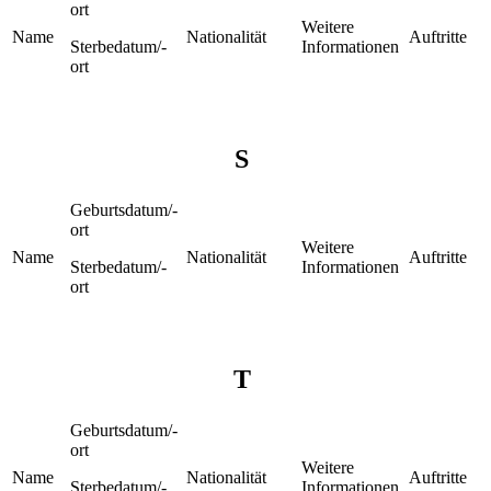
ort
Weitere
Name
Nationalität
Auftritte
Sterbedatum/-
Informationen
ort
S
Geburtsdatum/-
ort
Weitere
Name
Nationalität
Auftritte
Sterbedatum/-
Informationen
ort
T
Geburtsdatum/-
ort
Weitere
Name
Nationalität
Auftritte
Sterbedatum/-
Informationen