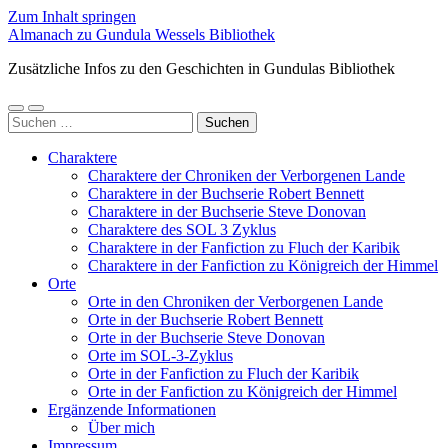
Zum Inhalt springen
Almanach zu Gundula Wessels Bibliothek
Zusätzliche Infos zu den Geschichten in Gundulas Bibliothek
Mobile-
Suchfeld
Suchen
Menü
ein-/ausblenden
nach:
ein-/ausblenden
Charaktere
Charaktere der Chroniken der Verborgenen Lande
Charaktere in der Buchserie Robert Bennett
Charaktere in der Buchserie Steve Donovan
Charaktere des SOL 3 Zyklus
Charaktere in der Fanfiction zu Fluch der Karibik
Charaktere in der Fanfiction zu Königreich der Himmel
Orte
Orte in den Chroniken der Verborgenen Lande
Orte in der Buchserie Robert Bennett
Orte in der Buchserie Steve Donovan
Orte im SOL-3-Zyklus
Orte in der Fanfiction zu Fluch der Karibik
Orte in der Fanfiction zu Königreich der Himmel
Ergänzende Informationen
Über mich
Impressum