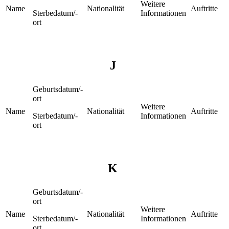
Weitere
Name
Nationalität
Auftritte
Sterbedatum/-
Informationen
ort
J
Geburtsdatum/-
ort
Weitere
Name
Nationalität
Auftritte
Sterbedatum/-
Informationen
ort
K
Geburtsdatum/-
ort
Weitere
Name
Nationalität
Auftritte
Sterbedatum/-
Informationen
ort