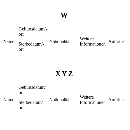
W
Geburtsdatum/-
ort
Weitere
Name
Nationalität
Auftritte
Sterbedatum/-
Informationen
ort
X Y Z
Geburtsdatum/-
ort
Weitere
Name
Nationalität
Auftritte
Sterbedatum/-
Informationen
ort