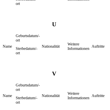
ort
U
Geburtsdatum/-
ort
Weitere
Name
Nationalität
Auftritte
Sterbedatum/-
Informationen
ort
V
Geburtsdatum/-
ort
Weitere
Name
Nationalität
Auftritte
Sterbedatum/-
Informationen
ort