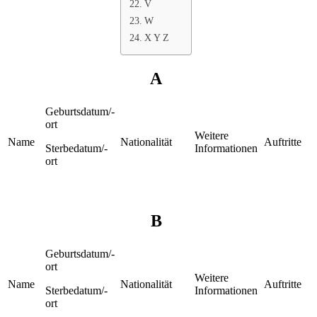
V
W
X Y Z
A
Geburtsdatum/-
ort
Weitere
Name
Nationalität
Auftritte
Sterbedatum/-
Informationen
ort
B
Geburtsdatum/-
ort
Weitere
Name
Nationalität
Auftritte
Sterbedatum/-
Informationen
ort