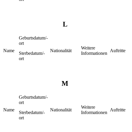
L
Geburtsdatum/-
ort
Weitere
Name
Nationalität
Auftritte
Sterbedatum/-
Informationen
ort
M
Geburtsdatum/-
ort
Weitere
Name
Nationalität
Auftritte
Sterbedatum/-
Informationen
ort