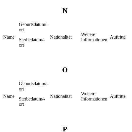
N
Geburtsdatum/-
ort
Weitere
Name
Nationalität
Auftritte
Sterbedatum/-
Informationen
ort
O
Geburtsdatum/-
ort
Weitere
Name
Nationalität
Auftritte
Sterbedatum/-
Informationen
ort
P