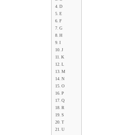
D
E
F
G
H
I
J
K
L
M
N
O
P
Q
R
S
T
U