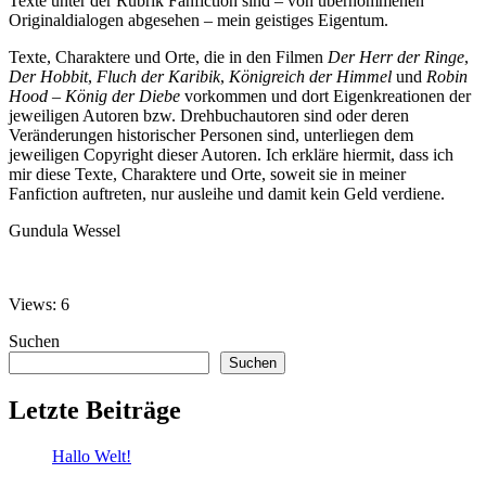
Texte unter der Rubrik Fanfiction sind – von übernommenen
Originaldialogen abgesehen – mein geistiges Eigentum.
Texte, Charaktere und Orte, die in den Filmen
Der Herr der Ringe
,
Der Hobbit
,
Fluch der Karibik
,
Königreich der Himmel
und
Robin
Hood – König der Diebe
vorkommen und dort Eigenkreationen der
jeweiligen Autoren bzw. Drehbuchautoren sind oder deren
Veränderungen historischer Personen sind, unterliegen dem
jeweiligen Copyright dieser Autoren. Ich erkläre hiermit, dass ich
mir diese Texte, Charaktere und Orte, soweit sie in meiner
Fanfiction auftreten, nur ausleihe und damit kein Geld verdiene.
Gundula Wessel
Views: 6
Suchen
Suchen
Letzte Beiträge
Hallo Welt!