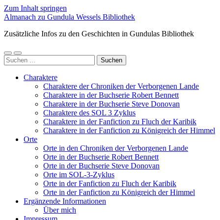
Zum Inhalt springen
Almanach zu Gundula Wessels Bibliothek
Zusätzliche Infos zu den Geschichten in Gundulas Bibliothek
Mobile-
Suchfeld
Suchen
Menü
ein-/ausblenden
nach:
ein-/ausblenden
Charaktere
Charaktere der Chroniken der Verborgenen Lande
Charaktere in der Buchserie Robert Bennett
Charaktere in der Buchserie Steve Donovan
Charaktere des SOL 3 Zyklus
Charaktere in der Fanfiction zu Fluch der Karibik
Charaktere in der Fanfiction zu Königreich der Himmel
Orte
Orte in den Chroniken der Verborgenen Lande
Orte in der Buchserie Robert Bennett
Orte in der Buchserie Steve Donovan
Orte im SOL-3-Zyklus
Orte in der Fanfiction zu Fluch der Karibik
Orte in der Fanfiction zu Königreich der Himmel
Ergänzende Informationen
Über mich
Impressum